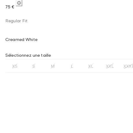
75 €
Regular Fit
Creamed White
Sélectionnez une taille
XS
S
M
L
XL
XXL
XXX