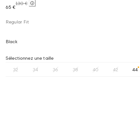
130 €
65 €
Regular Fit
Black
Sélectionnez une taille
32
34
36
38
40
42
44