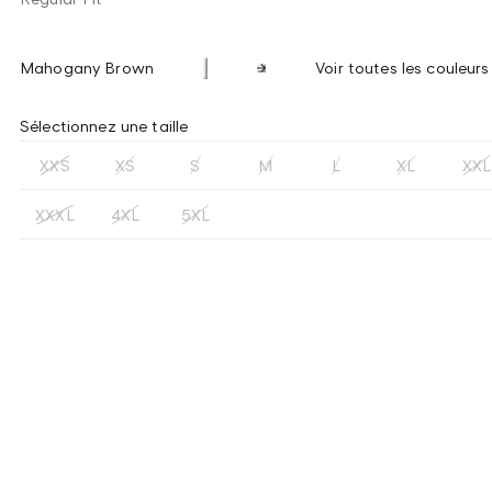
Mahogany Brown
Voir toutes les couleurs
Sélectionnez une taille
XXS
XS
S
M
L
XL
XXL
XXXL
4XL
5XL