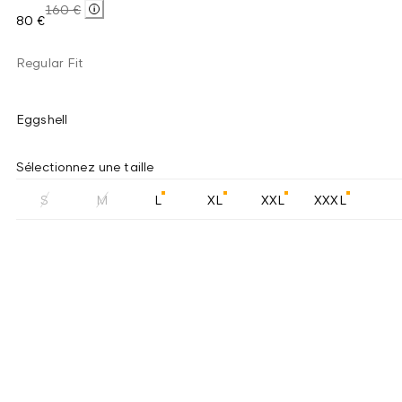
160 €
80 €
Regular Fit
Eggshell
Sélectionnez une taille
S
M
L
XL
XXL
XXXL