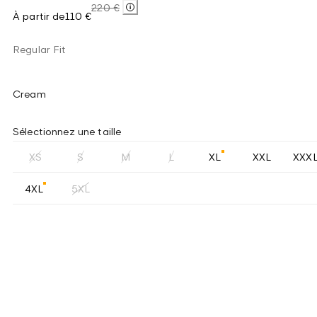
220 €
À partir de
110 €
Regular Fit
Cream
Sélectionnez une taille
XS
S
M
L
XL
XXL
XXX
4XL
5XL