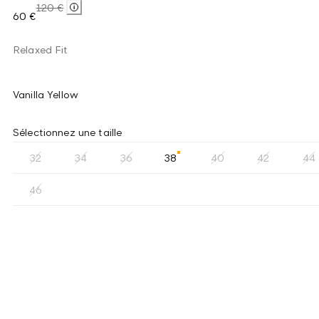
120 €
60 €
Relaxed Fit
Vanilla Yellow
Sélectionnez une taille
32
34
36
38
40
42
44
46