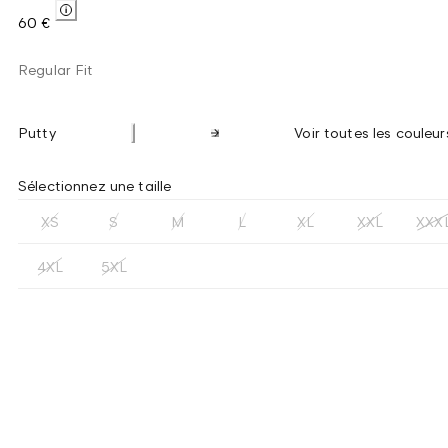
60 €
Regular Fit
Putty
Voir toutes les couleur
Sélectionnez une taille
XS
S
M
L
XL
XXL
XXX
4XL
5XL