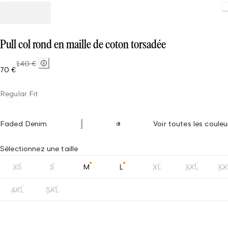
Pull col rond en maille de coton torsadée
140 €
70 €
Regular Fit
Faded Denim
Voir toutes les couleu
Sélectionnez une taille
XS
S
M
L
XL
XXL
XX
4XL
5XL