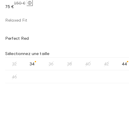
150 €
75 €
Relaxed Fit
Perfect Red
Sélectionnez une taille
32
34
36
38
40
42
44
46