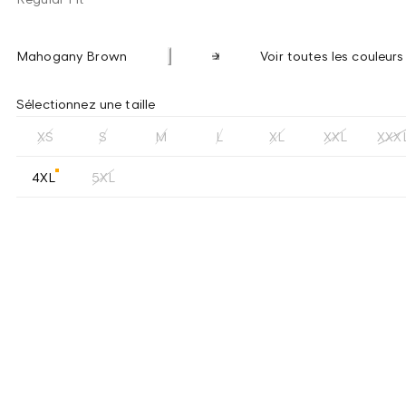
Mahogany Brown
Voir toutes les couleurs
Sélectionnez une taille
XS
S
M
L
XL
XXL
XXX
4XL
5XL