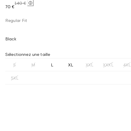
140 €
70 €
Regular Fit
Black
Sélectionnez une taille
S
M
L
XL
XXL
XXXL
4XL
5XL