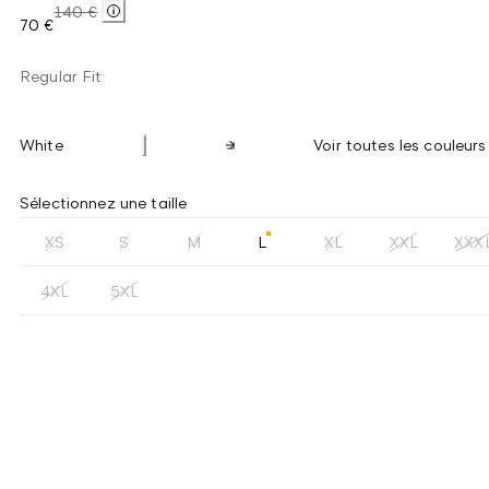
140 €
70 €
Regular Fit
White
Voir toutes les couleurs
Sélectionnez une taille
XS
S
M
L
XL
XXL
XXX
4XL
5XL