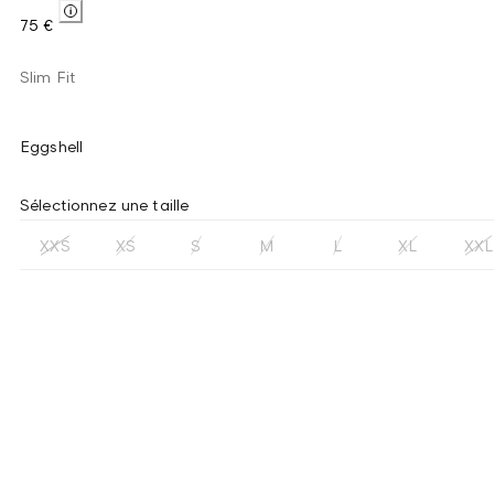
75 €
Slim Fit
Eggshell
Sélectionnez une taille
XXS
XS
S
M
L
XL
XXL