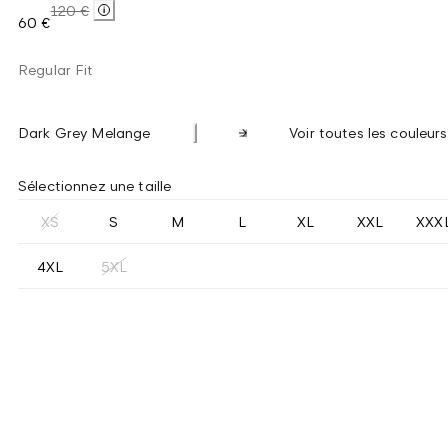
120 €
60 €
Regular Fit
Dark Grey Melange
Voir toutes les couleurs
Sélectionnez une taille
XS
S
M
L
XL
XXL
XXX
4XL
5XL