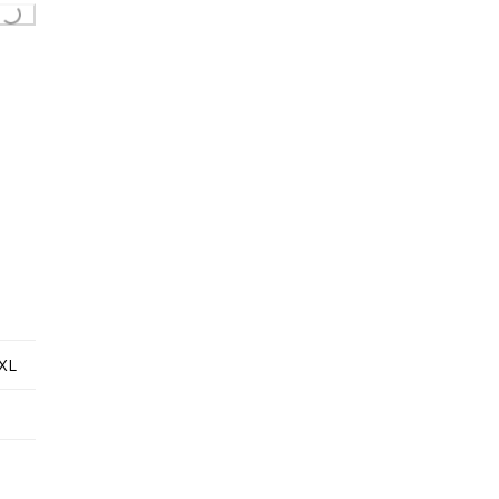
...
XL