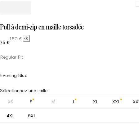
Loading
Pull à demi-zip en maille torsadée
150 €
75 €
Regular Fit
Evening Blue
Sélectionnez une taille
XS
S
M
L
XL
XXL
XX
4XL
5XL