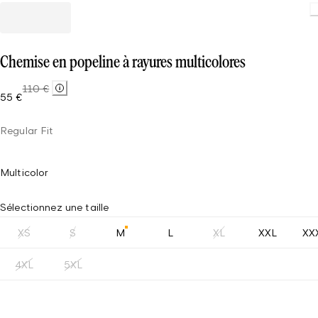
Chemise en popeline à rayures multicolores
110 €
55 €
Regular Fit
Multicolor
Sélectionnez une taille
XS
S
M
L
XL
XXL
XX
4XL
5XL