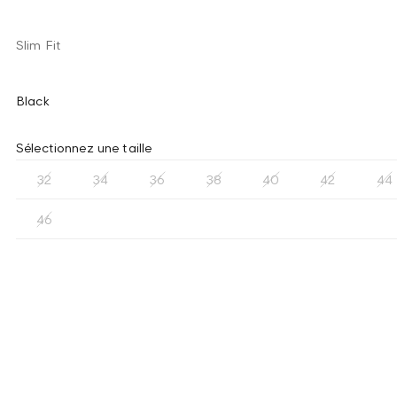
Slim Fit
Black
Sélectionnez une taille
32
34
36
38
40
42
44
46