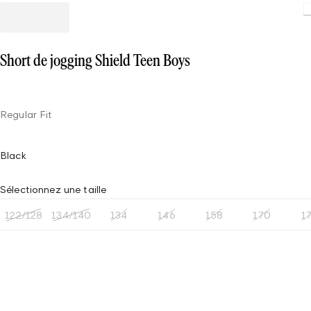
Short de jogging Shield Teen Boys
Regular Fit
Black
Sélectionnez une taille
122/128
134/140
134
146
158
170
1