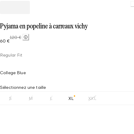
Load
Pyjama en popeline à carreaux vichy
120 €
60 €
Regular Fit
College Blue
Sélectionnez une taille
S
M
L
XL
XXL