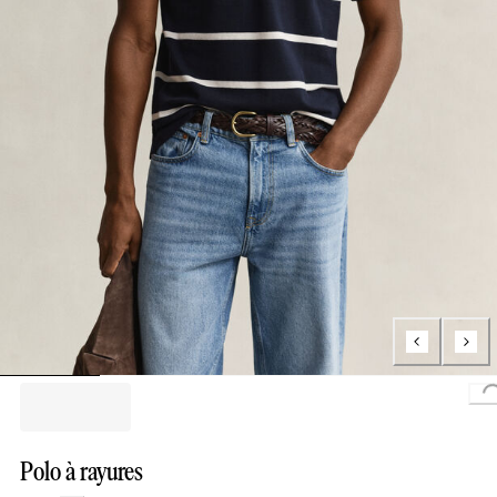
L
Polo à rayures