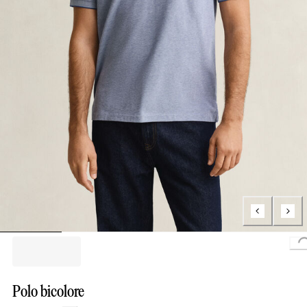
L
Polo bicolore