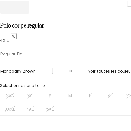
Polo coupe regular
45 €
Regular Fit
Mahogany Brown
Voir toutes les couleu
Sélectionnez une taille
XXS
XS
S
M
L
XL
X
XXXL
4XL
5XL