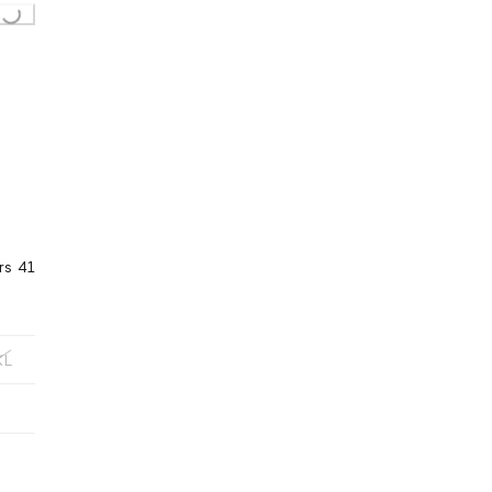
rs 41
XL