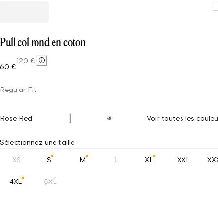
Pull col rond en coton
120 €
60 €
Regular Fit
Rose Red
Voir toutes les couleu
Sélectionnez une taille
XS
S
M
L
XL
XXL
XX
4XL
5XL