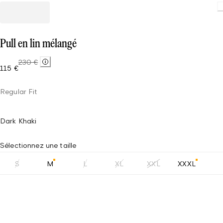
Pull en lin mélangé
230 €
115 €
Regular Fit
Dark Khaki
Sélectionnez une taille
S
M
L
XL
XXL
XXXL