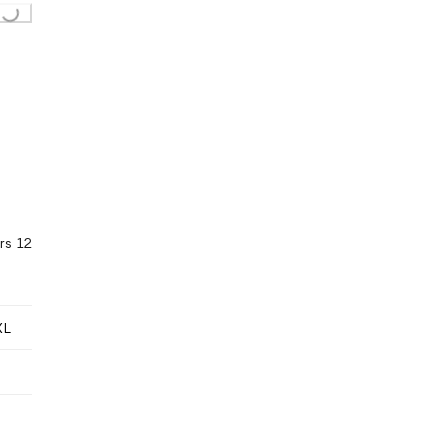
..
rs 12
XL