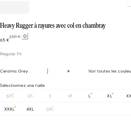
Loading.
Heavy Rugger à rayures avec col en chambray
130 €
65 €
Regular Fit
Ceramic Grey
Voir toutes les couleu
Sélectionnez une taille
XXS
XS
S
M
L
XL
X
XXXL
4XL
5XL