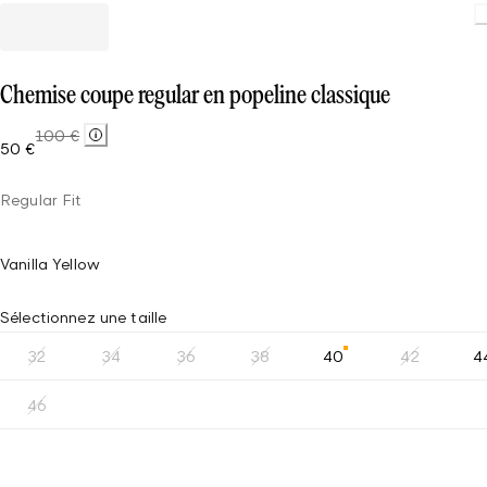
Loading.
Chemise coupe regular en popeline classique
100 €
50 €
Regular Fit
Vanilla Yellow
Sélectionnez une taille
32
34
36
38
40
42
4
46