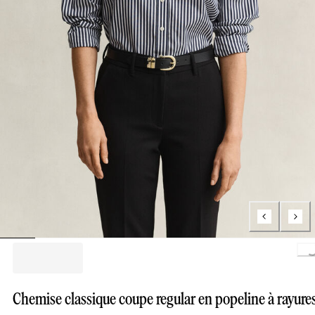
Lo
Chemise classique coupe regular en popeline à rayure