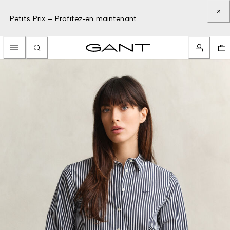
Petits Prix –
Profitez-en maintenant