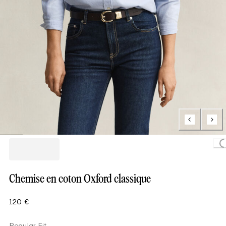
Load
Chemise en coton Oxford classique
120 €
Regular Fit