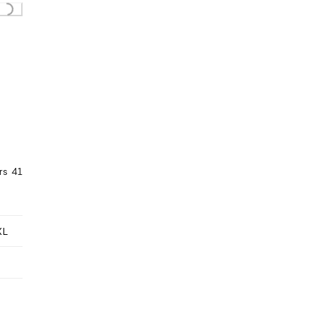
...
rs 41
XL