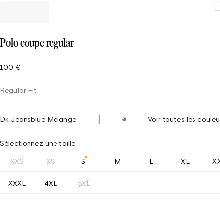
Loading
Polo coupe regular
100 €
Regular Fit
Dk Jeansblue Melange
Voir toutes les couleu
Sélectionnez une taille
XXS
XS
S
M
L
XL
X
XXXL
4XL
5XL