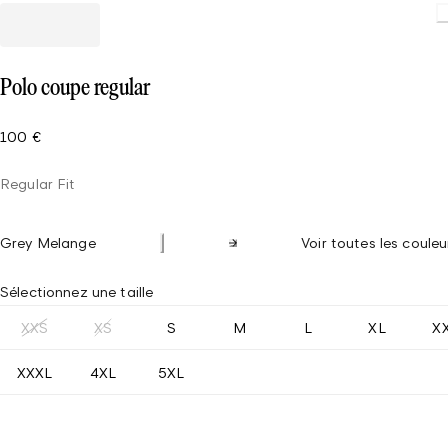
Polo coupe regular
100 €
Regular Fit
Grey Melange
Voir toutes les couleu
Sélectionnez une taille
XXS
XS
S
M
L
XL
X
XXXL
4XL
5XL