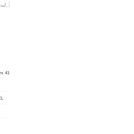
Loading...
rs 41
XL