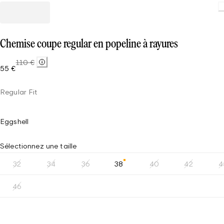
Chemise coupe regular en popeline à rayures
110 €
55 €
Regular Fit
Eggshell
Sélectionnez une taille
32
34
36
38
40
42
4
46