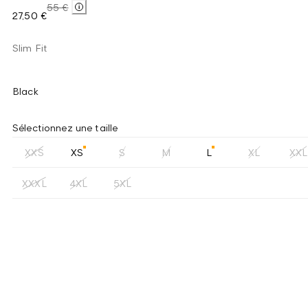
55 €
27,50 €
Slim Fit
Black
Sélectionnez une taille
XXS
XS
S
M
L
XL
XXL
XXXL
4XL
5XL