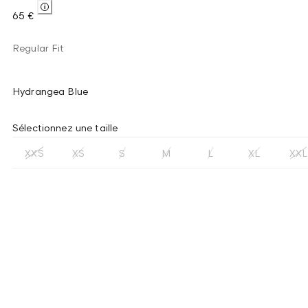
65 €
Regular Fit
Hydrangea Blue
Sélectionnez une taille
XXS
XS
S
M
L
XL
XXL