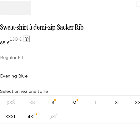
Loading
Sweat-shirt à demi-zip Sacker Rib
130 €
65 €
Regular Fit
Evening Blue
Sélectionnez une taille
XXS
XS
S
M
L
XL
X
XXXL
4XL
5XL