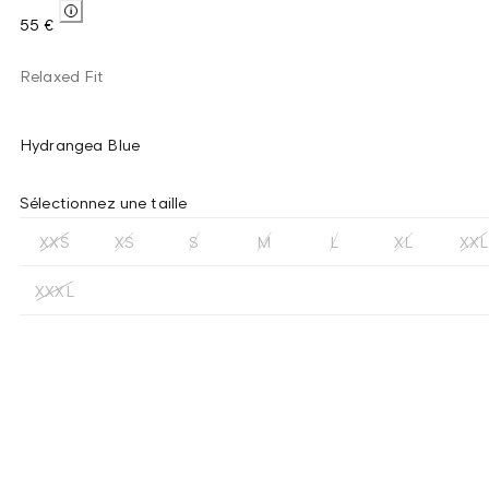
55 €
Relaxed Fit
Hydrangea Blue
Sélectionnez une taille
XXS
XS
S
M
L
XL
XXL
XXXL