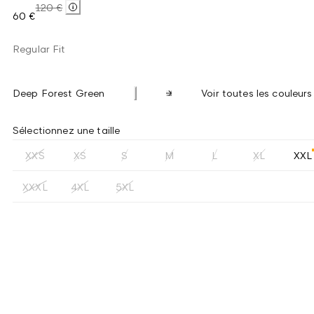
120 €
60 €
Regular Fit
Deep Forest Green
Voir toutes les couleurs
Sélectionnez une taille
XXS
XS
S
M
L
XL
XXL
XXXL
4XL
5XL