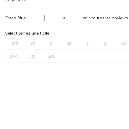
Fresh Blue
Voir toutes les couleurs
Sélectionnez une taille
XXS
XS
S
M
L
XL
XXL
XXXL
4XL
5XL