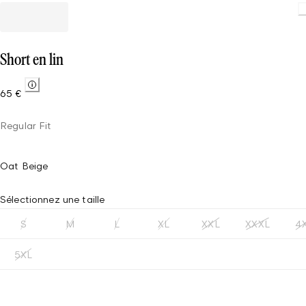
Short en lin
65 €
Regular Fit
Oat Beige
Sélectionnez une taille
S
M
L
XL
XXL
XXXL
4
5XL