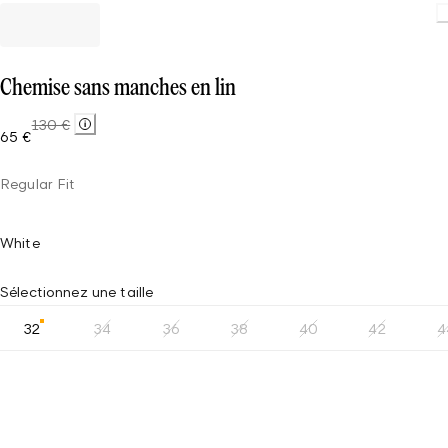
Chemise sans manches en lin
130 €
65 €
Regular Fit
White
Sélectionnez une taille
32
34
36
38
40
42
4