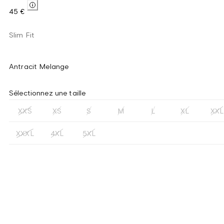
45 €
Slim Fit
Antracit Melange
Sélectionnez une taille
XXS
XS
S
M
L
XL
XXL
XXXL
4XL
5XL