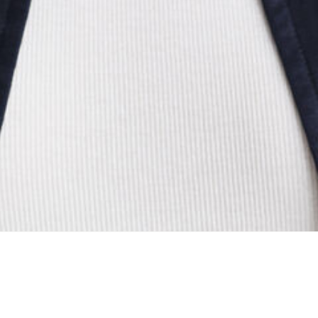
ing...