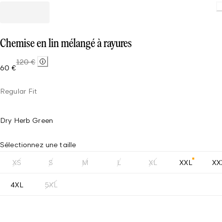
Chemise en lin mélangé à rayures
120 €
60 €
Regular Fit
Dry Herb Green
Sélectionnez une taille
XS
S
M
L
XL
XXL
XX
4XL
5XL