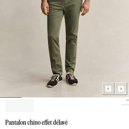
L
Pantalon chino effet délavé