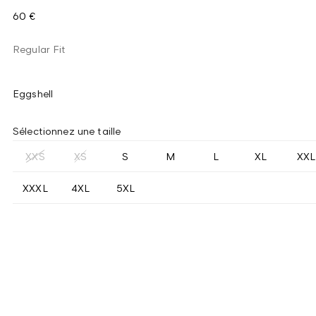
60 €
Regular Fit
Eggshell
Sélectionnez une taille
XXS
XS
S
M
L
XL
XXL
XXXL
4XL
5XL