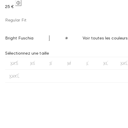
25 €
Regular Fit
Bright Fuschia
Voir toutes les couleurs
Sélectionnez une taille
XXS
XS
S
M
L
XL
XXL
XXXL