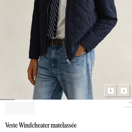
L
Veste Windcheater matelassée