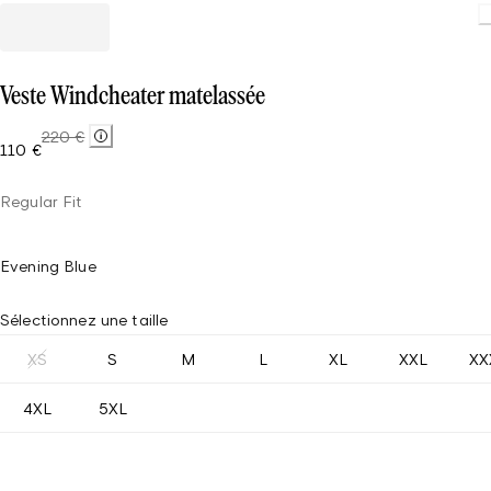
Loading
Veste Windcheater matelassée
220 €
110 €
Regular Fit
Evening Blue
Sélectionnez une taille
XS
S
M
L
XL
XXL
XX
4XL
5XL