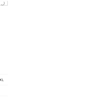
...
XL