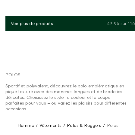
Voir plus de produits
49-96
sur
116
POLOS
Sportif et polyvalent, découvrez le polo emblématique en
piqué texturé avec des manches longues et de broderies
délicates. Choisissez le style, la couleur et la coupe
parfaites pour vous – ou variez les plaisirs pour différentes
occasions.
Homme
/
Vêtements
/
Polos & Ruggers
/
Polos