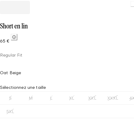
Load
Short en lin
65 €
Regular Fit
Oat Beige
Sélectionnez une taille
S
M
L
XL
XXL
XXXL
4
5XL