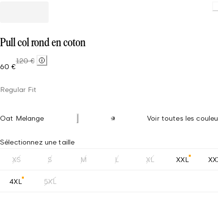
Pull col rond en coton
120 €
60 €
Regular Fit
Oat Melange
Voir toutes les couleu
Sélectionnez une taille
XS
S
M
L
XL
XXL
XX
4XL
5XL